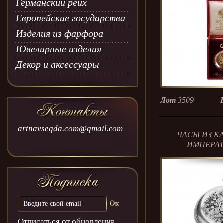
Германский рейх
Европейские государства
Изделия из фарфора
Ювелирные изделия
Декор и аксессуары
Лот
3509
artnavsegda.com@gmail.com
ЧАСЫ ИЗ К
ИМПЕРА
ВЕЛИ
Отписаться от обновления