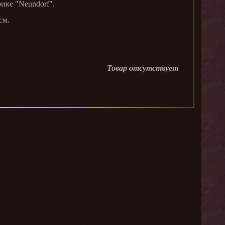
ике "Neundorf".
см.
Товар отсутствует