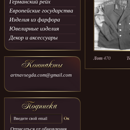
Германский рейх
Европейские государства
Изделия из фарфора
Ювелирные изделия
Декор и аксессуары
Лот
470
Т
artnavsegda.com@gmail.com
Отписаться от обновления